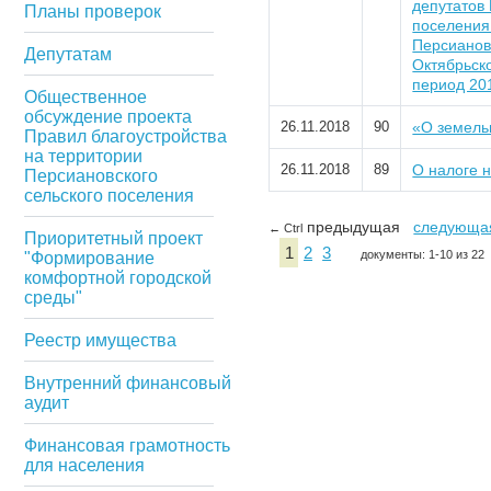
депутатов
Планы проверок
поселения 
Персианов
Депутатам
Октябрьск
период 20
Общественное
обсуждение проекта
26.11.2018
90
«О земель
Правил благоустройства
на территории
26.11.2018
89
О налоге 
Персиановского
сельского поселения
предыдущая
следующа
← Ctrl
Приоритетный проект
1
2
3
документы: 1-10 из 22
"Формирование
комфортной городской
среды"
Реестр имущества
Внутренний финансовый
аудит
Финансовая грамотность
для населения